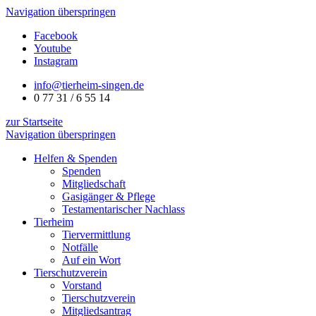
Navigation überspringen
Facebook
Youtube
Instagram
info@tierheim-singen.de
0 77 31 / 6 55 14
zur Startseite
Navigation überspringen
Helfen & Spenden
Spenden
Mitgliedschaft
Gasigänger & Pflege
Testamentarischer Nachlass
Tierheim
Tiervermittlung
Notfälle
Auf ein Wort
Tierschutzverein
Vorstand
Tierschutzverein
Mitgliedsantrag